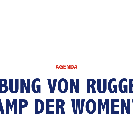
AGENDA
Fussballjahr
Finanzb
BUNG VON RUGGE
Nationalteams
Das
AMP DER WOMEN
Spitzenfussball
Talentförderung