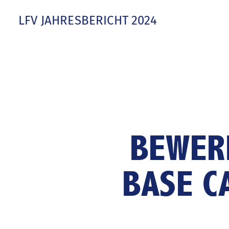
Zum
LFV JAHRESBERICHT 2024
Inhalt
springen
Zur
Navigation
springen
Verbandsgeschehen
BEWER
Vorwort
BASE C
Agenda
JAK