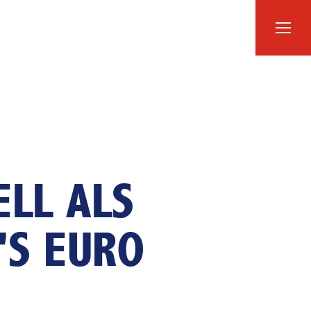
m
M
ei
ericht
LL ALS
 Finanzjahr
'S EURO