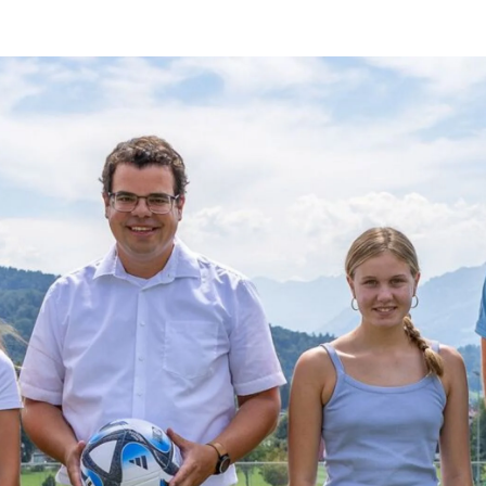
Sportschule
Breitenfussball
Frauenfussball
Nationale
Wettbewerbe