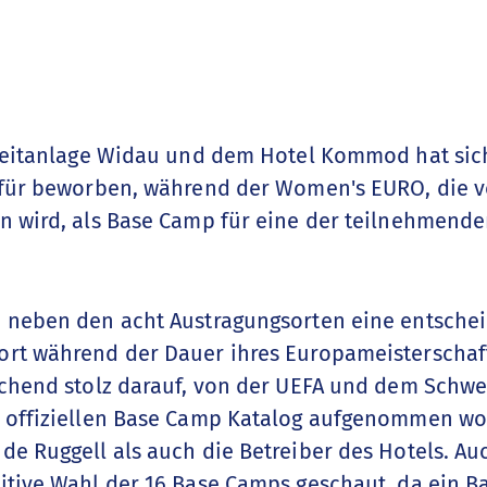
izeitanlage Widau und dem Hotel Kommod hat sic
für beworben, während der Women's EURO, die vom 
n wird, als Base Camp für eine der teilnehmend
 neben den acht Austragungsorten eine entschei
ort während der Dauer ihres Europameisterscha
echend stolz darauf, von der UEFA und dem Schwe
 offiziellen Base Camp Katalog aufgenommen wor
de Ruggell als auch die Betreiber des Hotels. A
itive Wahl der 16 Base Camps geschaut, da ein B