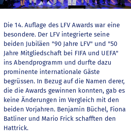
Fussballjahr
Nationalteams
Die 14. Auflage des LFV Awards war eine
besondere. Der LFV integrierte seine
Spitzenfussball
beiden Jubiläen "90 Jahre LFV" und "50
Jahre Mitgliedschaft bei FIFA und UEFA"
Talentförderung
ins Abendprogramm und durfte dazu
prominente internationale Gäste
Sportschule
begrüssen. In Bezug auf die Namen derer,
Breitenfussball
die die Awards gewinnen konnten, gab es
keine Änderungen im Vergleich mit den
Frauenfussball
beiden Vorjahren. Benjamin Büchel, Fiona
Batliner und Mario Frick schafften den
Nationale Wettbewerbe
Hattrick.