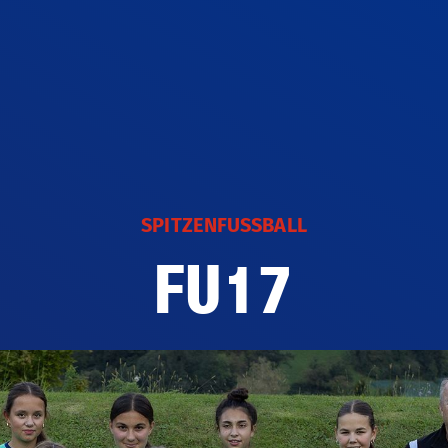
SPITZENFUSSBALL
Fussballjahr
Finanzb
FU17
Nationalteams
Das
Spitzenfussball
Talentförderung