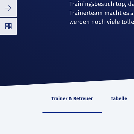
Trainingsbesuch top, d
⭢
Trainerteam macht es s
werden noch viele tolle
◳
Trainer & Betreuer
Tabelle