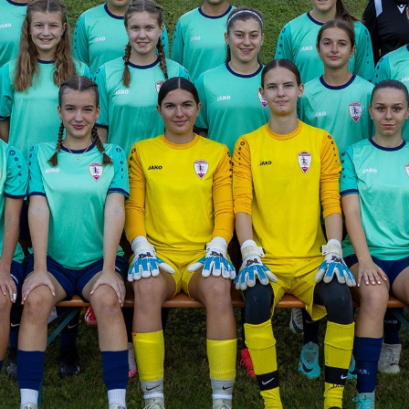
Sportschule
Breitenfussball
Frauenfussball
Nationale
Wettbewerbe